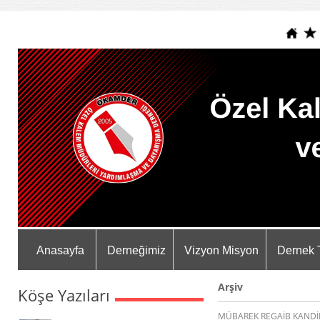
Anasayfa
Derneğimiz
Vizyon Misyon
Dernek 
Arşiv
Köşe Yazıları
MÜBAREK REGAİB KANDİL