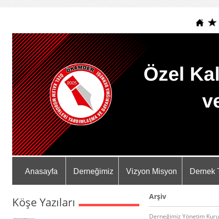
Anasayfa
Derneğimiz
Vizyon Misyon
Dernek 
Arşiv
Köşe Yazıları
Derneğimiz Yönetim Kurul