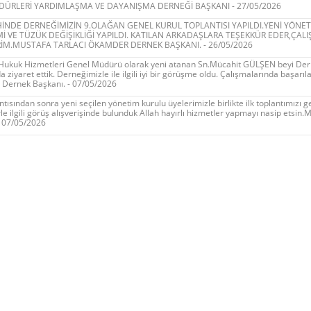
ÜRLERİ YARDIMLAŞMA VE DAYANIŞMA DERNEĞİ BAŞKANI - 27/05/2026
İHİNDE DERNEĞİMİZİN 9.OLAĞAN GENEL KURUL TOPLANTISI YAPILDI.YENİ YÖNE
Mİ VE TÜZÜK DEĞİŞİKLİĞİ YAPILDI. KATILAN ARKADAŞLARA TEŞEKKÜR EDER,ÇAL
RİM.MUSTAFA TARLACI ÖKAMDER DERNEK BAŞKANI. - 26/05/2026
 Hukuk Hizmetleri Genel Müdürü olarak yeni atanan Sn.Mücahit GÜLŞEN beyi De
iyaret ettik. Derneğimizle ile ilgili iyi bir görüşme oldu. Çalışmalarında başarılar
Dernek Başkanı. - 07/05/2026
ntısından sonra yeni seçilen yönetim kurulu üyelerimizle birlikte ilk toplantımızı g
le ilgili görüş alışverişinde bulunduk Allah hayırlı hizmetler yapmayı nasip etsin
 07/05/2026