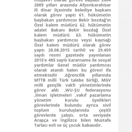
2009 yılları arasında Afyonkarahisar
ili dinar ilçesinde belediye başkanı
olarak görev yaptı 61. hükümetin
başbakan yardımcısı Bekir bozdağ‘ın
Özel kalem müdürü 62. hükümetin
adalet Bakanı Bekir bozdağ Özel
kalem müdürü 63. hükümetin
başbakan yardımcısı veysi kaynağı
Özel kalem müdürü olarak görev
yaptı 28.08.2015 tarihli ve 29.459
sayılı resmi gazetede yayınlanan
2015’e 485 sayılı kararname ile sosyal
yardımlar Genel müdür yardımcısı
olarak atandı halen bu görevi ifa
etmektedir ,öğrencilik yıllarında
MTTB milli Türk talebe birliği, MGV
milli gençlik vakfı yönetimlerinde
görev aldı ,WU-ŞU federasyonu
,liman işletmeleri ,vakıf pazarlama
yönetim kurulu üyelikleri
görevlerinde bulundu ayrıca sivil
toplum kuruluşlarında çeşitli
görevlerde çalıştı. orta seviyede
Arapça ve İngilizce bilen Mustafa
Tarlacı evli ve üç çocuk babasıdır.