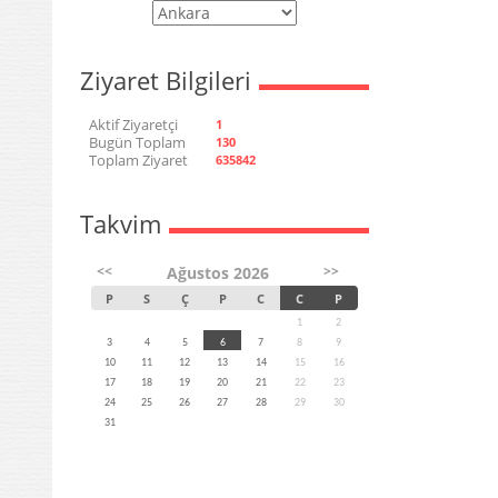
Ziyaret Bilgileri
Aktif Ziyaretçi
1
Bugün Toplam
130
Toplam Ziyaret
635842
Takvim
<<
>>
Ağustos 2026
P
S
Ç
P
C
C
P
1
2
3
4
5
6
7
8
9
10
11
12
13
14
15
16
17
18
19
20
21
22
23
24
25
26
27
28
29
30
31