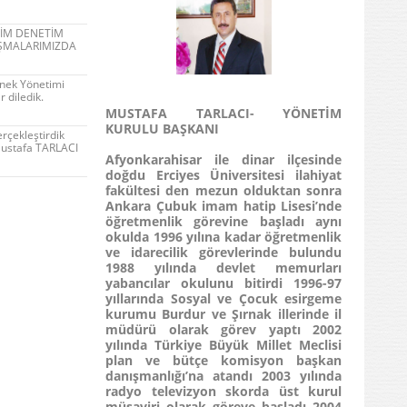
TİM DENETİM
IŞMALARIMIZDA
rnek Yönetimi
 diledik.
MUSTAFA TARLACI- YÖNETİM
KURULU BAŞKANI
erçekleştirdik
.Mustafa TARLACI
Afyonkarahisar ile dinar ilçesinde
doğdu Erciyes Üniversitesi ilahiyat
fakültesi den mezun olduktan sonra
Ankara Çubuk imam hatip Lisesi’nde
öğretmenlik görevine başladı aynı
okulda 1996 yılına kadar öğretmenlik
ve idarecilik görevlerinde bulundu
1988 yılında devlet memurları
yabancılar okulunu bitirdi 1996-97
yıllarında Sosyal ve Çocuk esirgeme
kurumu Burdur ve Şırnak illerinde il
müdürü olarak görev yaptı 2002
yılında Türkiye Büyük Millet Meclisi
plan ve bütçe komisyon başkan
danışmanlığı’na atandı 2003 yılında
radyo televizyon skorda üst kurul
müşaviri olarak göreve başladı 2004