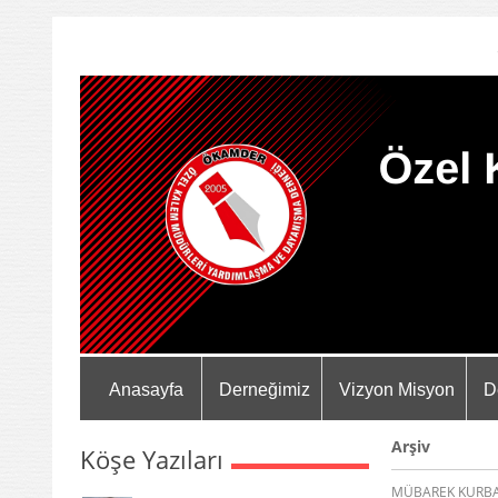
Anasayfa
Derneğimiz
Vizyon Misyon
D
Arşiv
Köşe Yazıları
MÜBAREK KURBAN