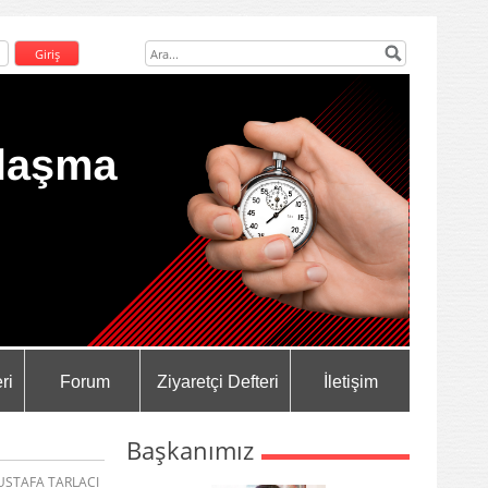
ri
Forum
Ziyaretçi Defteri
İletişim
Başkanımız
USTAFA TARLACI