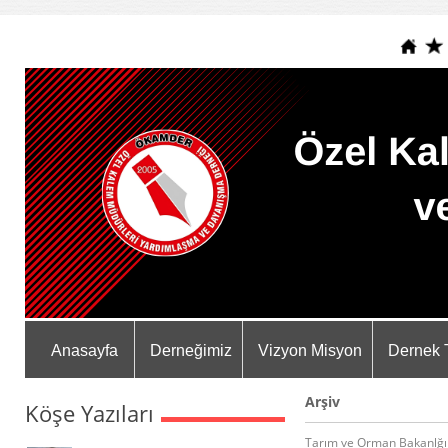
Anasayfa
Derneğimiz
Vizyon Misyon
Dernek 
Arşiv
Köşe Yazıları
Tarım ve Orman Bakanlğı